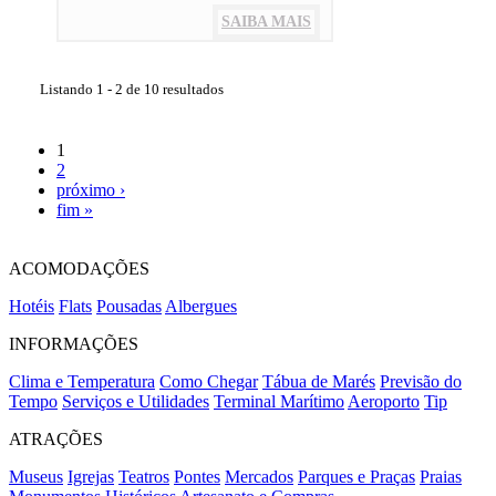
SAIBA MAIS
Listando 1 - 2 de 10 resultados
1
2
próximo ›
fim »
ACOMODAÇÕES
Hotéis
Flats
Pousadas
Albergues
INFORMAÇÕES
Clima e Temperatura
Como Chegar
Tábua de Marés
Previsão do
Tempo
Serviços e Utilidades
Terminal Marítimo
Aeroporto
Tip
ATRAÇÕES
Museus
Igrejas
Teatros
Pontes
Mercados
Parques e Praças
Praias