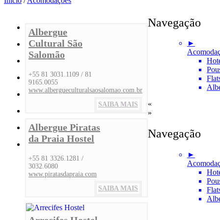
Início
/
Acomodações
Navegação
Albergue
Cultural São
►
Acomodaç
Salomão
Hot
Pou
+55 81 3031.1109 / 81
Flat
9165.0055
Alb
www.albergueculturalsaosalomao.com.br
«
SAIBA MAIS
»
Albergue Piratas
Navegação
da Praia Hostel
►
+55 81 3326.1281 /
Acomodaç
3032.6080
Hot
www.piratasdapraia.com
Pou
SAIBA MAIS
Flat
Alb
Arrecifes Hostel