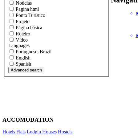
Notícias
Pagina html
►
Ponto Turistico
Projeto
Página básica
Roteiro
►
Vídeo
Languages
Portuguese, Brazil
English
Spanish
ACCOMODATION
Hotels
Flats
Lodgin Houses
Hostels