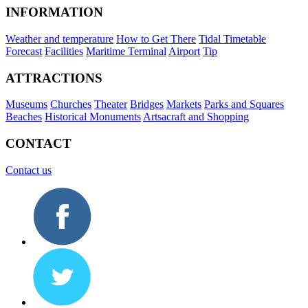
INFORMATION
Weather and temperature
How to Get There
Tidal Timetable
Forecast
Facilities
Maritime Terminal
Airport
Tip
ATTRACTIONS
Museums
Churches
Theater
Bridges
Markets
Parks and Squares
Beaches
Historical Monuments
Artsacraft and Shopping
CONTACT
Contact us